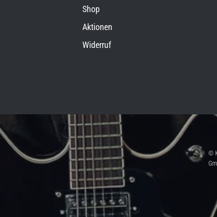
Shop
Aktionen
Widerruf
© K
Gm